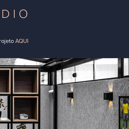
 D I O
rojeto
AQUI