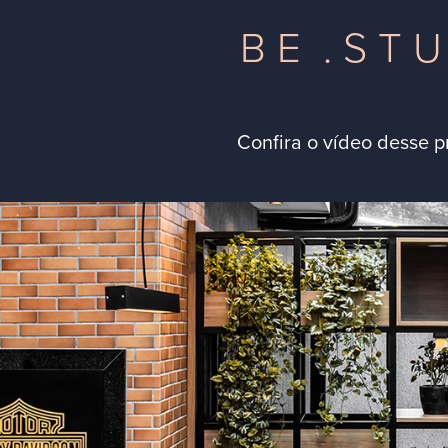
B E . S T U
Confira o vídeo desse p